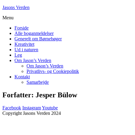
Skip
Jasons Verden
to
Menu
content
Forside
Alle boganmeldelser
Generelt om Børnebøger
Kreativitet
Ud i naturen
Leg
Om Jason’s Verden
Om Jason’s Verden
Privatlivs- og Cookiepolitik
Kontakt
Samarbejde
Forfatter:
Jesper Bülow
Facebook
Instagram
Youtube
Copyright Jasons Verden 2024