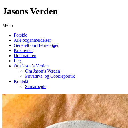
Skip
Jasons Verden
to
content
Menu
Forside
Alle boganmeldelser
Generelt om Børnebøger
Kreativitet
Ud i naturen
Leg
Om Jason’s Verden
Om Jason’s Verden
Privatlivs- og Cookiepolitik
Kontakt
Samarbejde