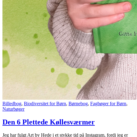
Billedbog
,
Biodiversitet for Børn
,
Børnebog
,
Fagbøger for Børn
,
Naturbøger
Den 6 Plettede Køllesværmer
Jeg har fulgt Art by Hede i et stykke tid på Instagram, fordi jeg er