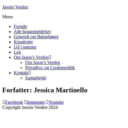
Skip
Jasons Verden
to
Menu
content
Forside
Alle boganmeldelser
Generelt om Børnebøger
Kreativitet
Ud i naturen
Leg
Om Jason’s Verden
Om Jason’s Verden
Privatlivs- og Cookiepolitik
Kontakt
Samarbejde
Forfatter:
Jessica Martinello
Facebook
Instagram
Youtube
Copyright Jasons Verden 2024