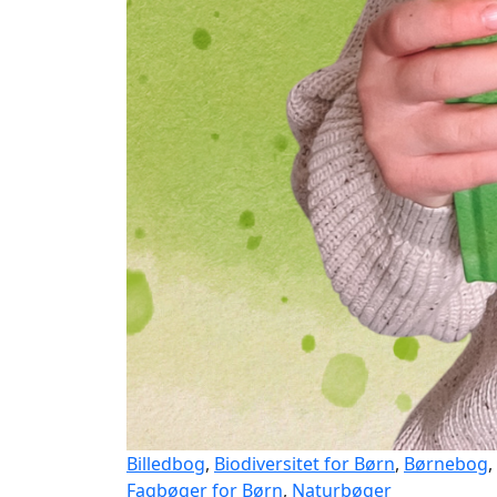
Billedbog
,
Biodiversitet for Børn
,
Børnebog
,
Fagbøger for Børn
,
Naturbøger