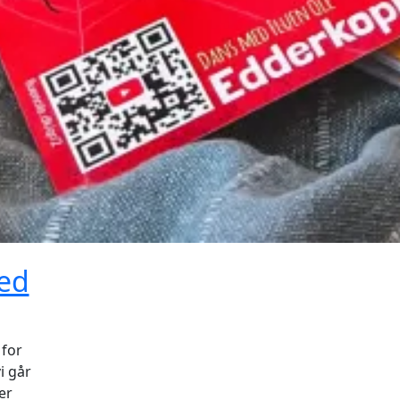
med
 for
i går
er