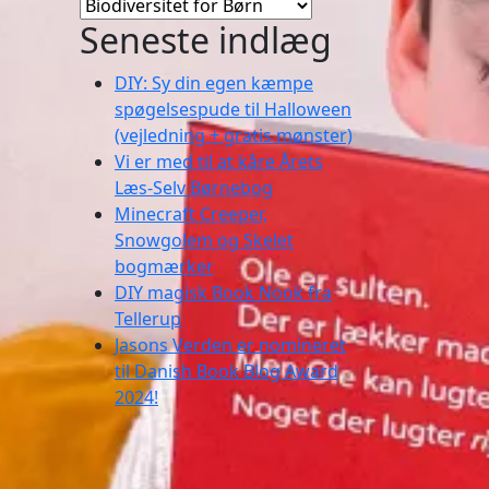
Kategorier
Seneste indlæg
DIY: Sy din egen kæmpe
spøgelsespude til Halloween
(vejledning + gratis mønster)
Vi er med til at kåre Årets
Læs-Selv Børnebog
Minecraft Creeper,
Snowgolem og Skelet
bogmærker
DIY magisk Book Nook fra
Tellerup
Jasons Verden er nomineret
til Danish Book Blog Award
2024!