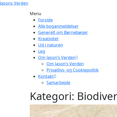
Skip
Jasons Verden
to
Menu
content
Forside
Alle boganmeldelser
Generelt om Børnebøger
Kreativitet
Ud i naturen
Leg
Om Jason’s Verden
Om Jason’s Verden
Privatlivs- og Cookiepolitik
Kontakt
Samarbejde
Kategori:
Biodiver