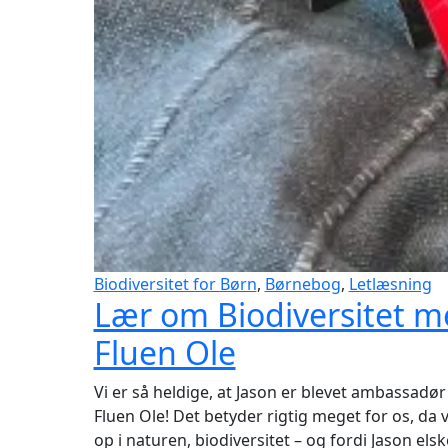
Biodiversitet for Børn
,
Børnebog
,
Letlæsning
Lær om Biodiversitet 
Fluen Ole
Vi er så heldige, at Jason er blevet ambassadør
Fluen Ole! Det betyder rigtig meget for os, da v
op i naturen, biodiversitet – og fordi Jason elsk