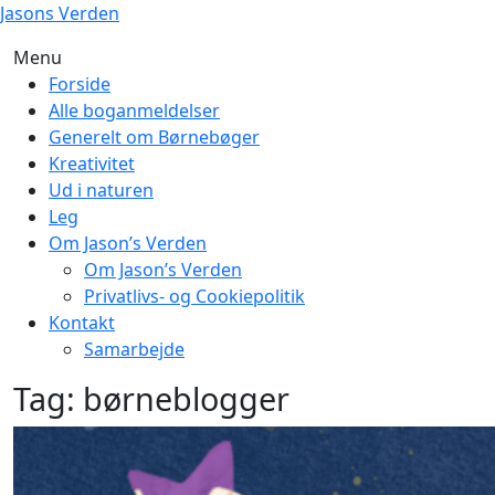
Skip
Jasons Verden
to
Menu
content
Forside
Alle boganmeldelser
Generelt om Børnebøger
Kreativitet
Ud i naturen
Leg
Om Jason’s Verden
Om Jason’s Verden
Privatlivs- og Cookiepolitik
Kontakt
Samarbejde
Tag:
børneblogger