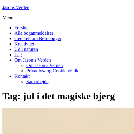
Skip
Jasons Verden
to
Menu
content
Forside
Alle boganmeldelser
Generelt om Børnebøger
Kreativitet
Ud i naturen
Leg
Om Jason’s Verden
Om Jason’s Verden
Privatlivs- og Cookiepolitik
Kontakt
Samarbejde
Tag:
jul i det magiske bjerg