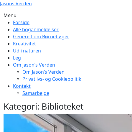
Skip
Jasons Verden
to
Menu
content
Forside
Alle boganmeldelser
Generelt om Børnebøger
Kreativitet
Ud i naturen
Leg
Om Jason’s Verden
Om Jason’s Verden
Privatlivs- og Cookiepolitik
Kontakt
Samarbejde
Kategori:
Biblioteket