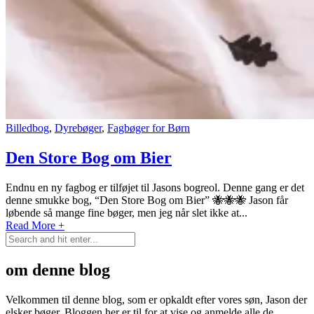
Billedbog
,
Dyrebøger
,
Fagbøger for Børn
Den Store Bog om Bier
Endnu en ny fagbog er tilføjet til Jasons bogreol. Denne gang er det
denne smukke bog, “Den Store Bog om Bier” 🐝🐝🐝 Jason får
løbende så mange fine bøger, men jeg når slet ikke at...
Read More +
om denne blog
Velkommen til denne blog, som er opkaldt efter vores søn, Jason der
elsker bøger. Bloggen her er til for at vise og anmelde alle de