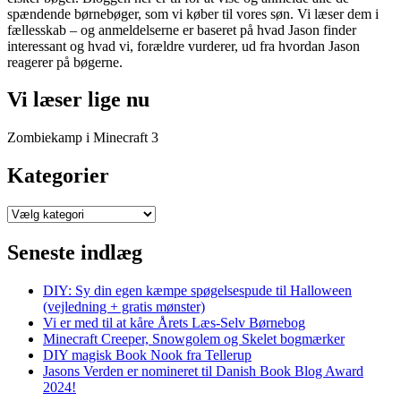
spændende børnebøger, som vi køber til vores søn. Vi læser dem i
fællesskab – og anmeldelserne er baseret på hvad Jason finder
interessant og hvad vi, forældre vurderer, ud fra hvordan Jason
reagerer på bøgerne.
Vi læser lige nu
Zombiekamp i Minecraft 3
Kategorier
Kategorier
Seneste indlæg
DIY: Sy din egen kæmpe spøgelsespude til Halloween
(vejledning + gratis mønster)
Vi er med til at kåre Årets Læs-Selv Børnebog
Minecraft Creeper, Snowgolem og Skelet bogmærker
DIY magisk Book Nook fra Tellerup
Jasons Verden er nomineret til Danish Book Blog Award
2024!