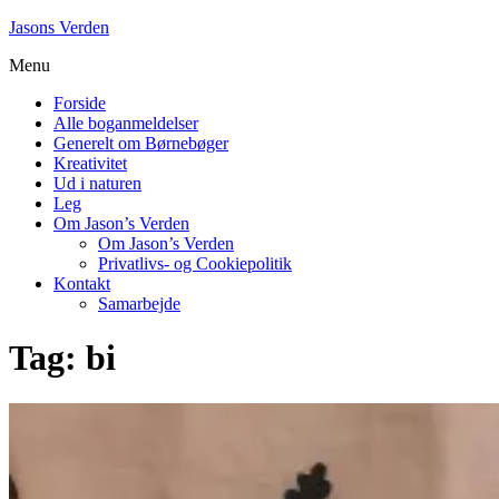
Skip
Jasons Verden
to
Menu
content
Forside
Alle boganmeldelser
Generelt om Børnebøger
Kreativitet
Ud i naturen
Leg
Om Jason’s Verden
Om Jason’s Verden
Privatlivs- og Cookiepolitik
Kontakt
Samarbejde
Tag:
bi