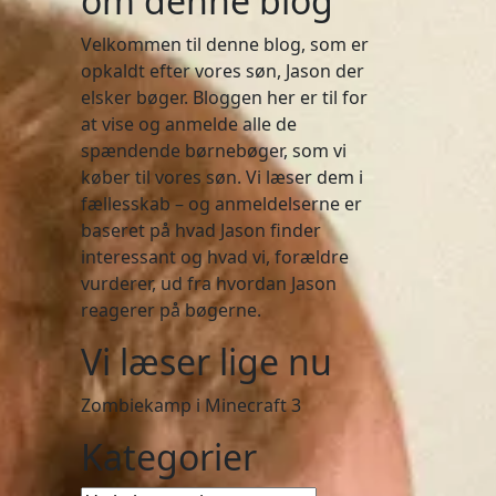
om denne blog
Velkommen til denne blog, som er
opkaldt efter vores søn, Jason der
elsker bøger. Bloggen her er til for
at vise og anmelde alle de
spændende børnebøger, som vi
køber til vores søn. Vi læser dem i
fællesskab – og anmeldelserne er
baseret på hvad Jason finder
interessant og hvad vi, forældre
vurderer, ud fra hvordan Jason
reagerer på bøgerne.
Vi læser lige nu
Zombiekamp i Minecraft 3
Kategorier