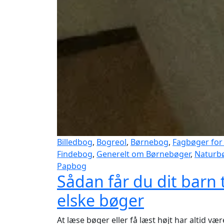
Billedbog
,
Bogreol
,
Børnebog
,
Fagbøger for
Findebog
,
Generelt om Børnebøger
,
Naturb
Papbog
Sådan får du dit barn t
elske bøger
At læse bøger eller få læst højt har altid vær