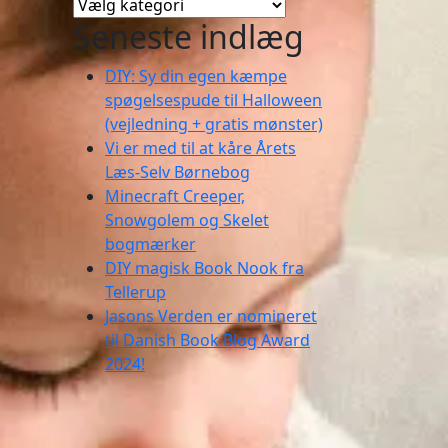
Kategorier
Seneste indlæg
DIY: Sy din egen kæmpe
spøgelsespude til Halloween
(vejledning + gratis mønster)
Vi er med til at kåre Årets
Læs-Selv Børnebog
Minecraft Creeper,
Snowgolem og Skelet
bogmærker
DIY magisk Book Nook fra
Tellerup
Jasons Verden er nomineret
til Danish Book Blog Award
2024!