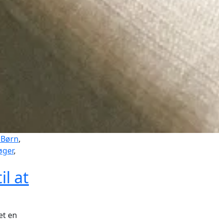
 Børn
,
øger
,
il at
et en