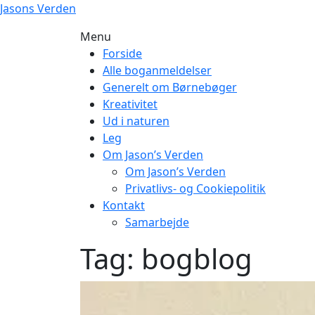
Skip
Jasons Verden
to
Menu
content
Forside
Alle boganmeldelser
Generelt om Børnebøger
Kreativitet
Ud i naturen
Leg
Om Jason’s Verden
Om Jason’s Verden
Privatlivs- og Cookiepolitik
Kontakt
Samarbejde
Tag:
bogblog