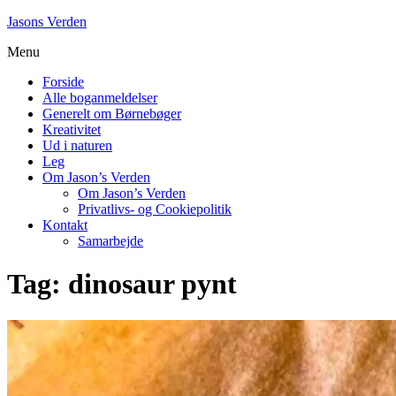
Skip
Jasons Verden
to
Menu
content
Forside
Alle boganmeldelser
Generelt om Børnebøger
Kreativitet
Ud i naturen
Leg
Om Jason’s Verden
Om Jason’s Verden
Privatlivs- og Cookiepolitik
Kontakt
Samarbejde
Tag:
dinosaur pynt