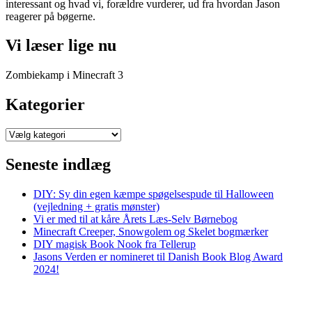
interessant og hvad vi, forældre vurderer, ud fra hvordan Jason
reagerer på bøgerne.
Vi læser lige nu
Zombiekamp i Minecraft 3
Kategorier
Kategorier
Seneste indlæg
DIY: Sy din egen kæmpe spøgelsespude til Halloween
(vejledning + gratis mønster)
Vi er med til at kåre Årets Læs-Selv Børnebog
Minecraft Creeper, Snowgolem og Skelet bogmærker
DIY magisk Book Nook fra Tellerup
Jasons Verden er nomineret til Danish Book Blog Award
2024!