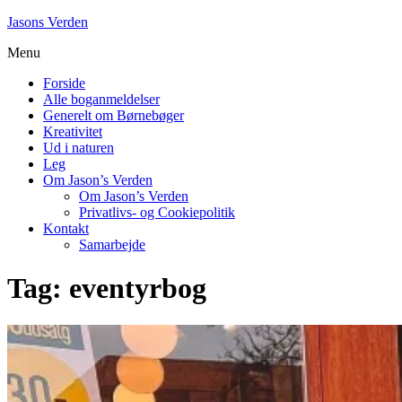
Skip
Jasons Verden
to
Menu
content
Forside
Alle boganmeldelser
Generelt om Børnebøger
Kreativitet
Ud i naturen
Leg
Om Jason’s Verden
Om Jason’s Verden
Privatlivs- og Cookiepolitik
Kontakt
Samarbejde
Tag:
eventyrbog