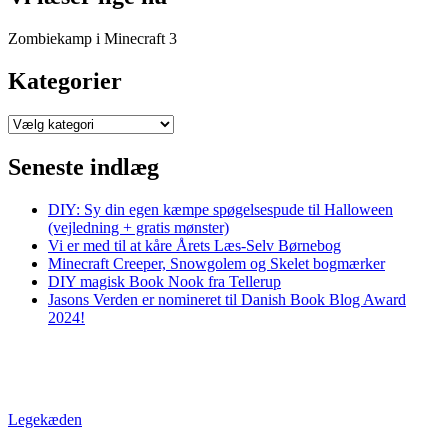
Zombiekamp i Minecraft 3
Kategorier
Kategorier
Seneste indlæg
DIY: Sy din egen kæmpe spøgelsespude til Halloween
(vejledning + gratis mønster)
Vi er med til at kåre Årets Læs-Selv Børnebog
Minecraft Creeper, Snowgolem og Skelet bogmærker
DIY magisk Book Nook fra Tellerup
Jasons Verden er nomineret til Danish Book Blog Award
2024!
Legekæden