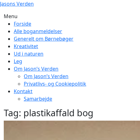
Skip
Jasons Verden
to
Menu
content
Forside
Alle boganmeldelser
Generelt om Børnebøger
Kreativitet
Ud i naturen
Leg
Om Jason’s Verden
Om Jason’s Verden
Privatlivs- og Cookiepolitik
Kontakt
Samarbejde
Tag:
plastikaffald bog