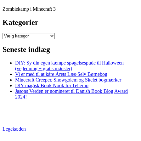
Zombiekamp i Minecraft 3
Kategorier
Kategorier
Seneste indlæg
DIY: Sy din egen kæmpe spøgelsespude til Halloween
(vejledning + gratis mønster)
Vi er med til at kåre Årets Læs-Selv Børnebog
Minecraft Creeper, Snowgolem og Skelet bogmærker
DIY magisk Book Nook fra Tellerup
Jasons Verden er nomineret til Danish Book Blog Award
2024!
Legekæden