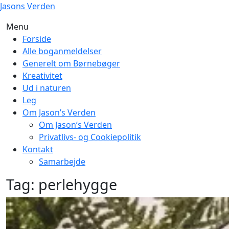
Skip
Jasons Verden
to
Menu
content
Forside
Alle boganmeldelser
Generelt om Børnebøger
Kreativitet
Ud i naturen
Leg
Om Jason’s Verden
Om Jason’s Verden
Privatlivs- og Cookiepolitik
Kontakt
Samarbejde
Tag:
perlehygge