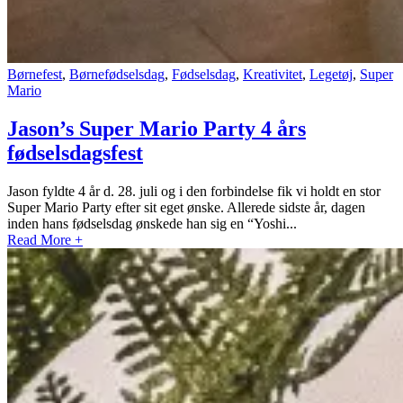
Børnefest
,
Børnefødselsdag
,
Fødselsdag
,
Kreativitet
,
Legetøj
,
Super
Mario
Jason’s Super Mario Party 4 års
fødselsdagsfest
Jason fyldte 4 år d. 28. juli og i den forbindelse fik vi holdt en stor
Super Mario Party efter sit eget ønske. Allerede sidste år, dagen
inden hans fødselsdag ønskede han sig en “Yoshi...
Read More +