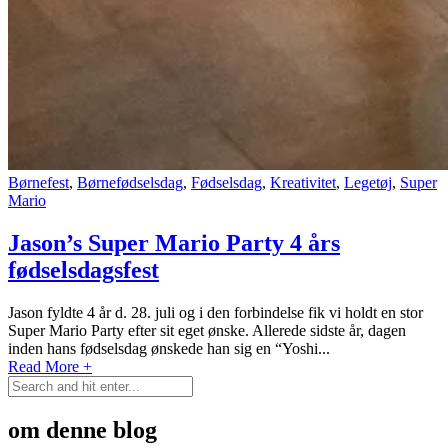
Børnefest
,
Børnefødselsdag
,
Fødselsdag
,
Kreativitet
,
Legetøj
,
Super
Mario
Jason’s Super Mario Party 4 års
fødselsdagsfest
Jason fyldte 4 år d. 28. juli og i den forbindelse fik vi holdt en stor
Super Mario Party efter sit eget ønske. Allerede sidste år, dagen
inden hans fødselsdag ønskede han sig en “Yoshi...
Read More +
om denne blog