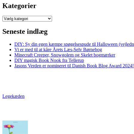
Kategorier
Kategorier
Seneste indlæg
DIY: Sy din egen kæmpe spøgelsespude til Halloween (vejledni
Vi er med til at kåre Årets Læs-Selv Børnebog
Minecraft Creeper, Snowgolem og Skelet bogmærker
DIY magisk Book Nook fra Tellerup
Jasons Verden er nomineret til Danish Book Blog Award 2024!
Legekæden