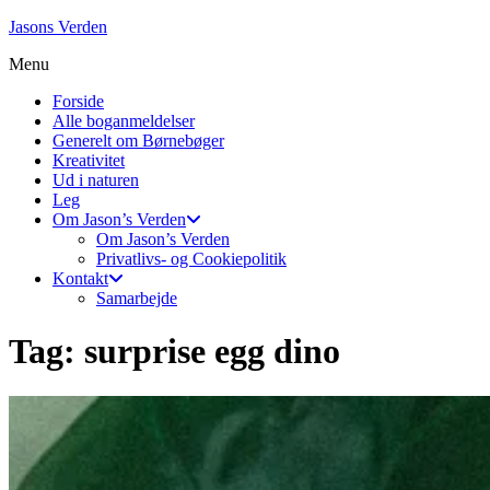
Skip
Jasons Verden
to
Menu
content
Forside
Alle boganmeldelser
Generelt om Børnebøger
Kreativitet
Ud i naturen
Leg
Om Jason’s Verden
Om Jason’s Verden
Privatlivs- og Cookiepolitik
Kontakt
Samarbejde
Tag:
surprise egg dino